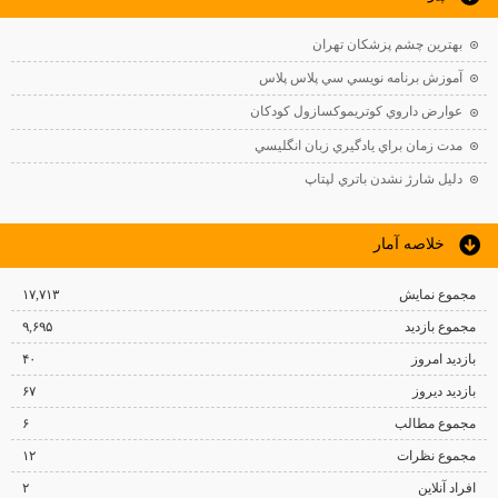
بهترين چشم پزشكان تهران
آموزش برنامه نويسي سي پلاس پلاس
عوارض داروي كوتريموكسازول كودكان
مدت زمان براي يادگيري زبان انگليسي
دليل شارژ نشدن باتري لپتاپ
خلاصه آمار
مجموع نمایش‌
۱۷,۷۱۳
مجموع بازدید
۹,۶۹۵
بازدید امروز
۴۰
بازدید دیروز
۶۷
مجموع مطالب
۶
مجموع نظرات
۱۲
افراد آنلاین
۲