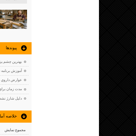
پيوندها
بهترين چشم پز
آموزش برنامه 
عوارض داروي ك
مدت زمان براي 
دليل شارژ نشدن
خلاصه آما
مجموع نمایش‌