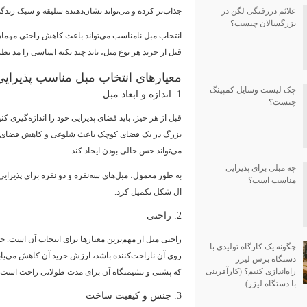
علائم دررفتگی لگن در
جذاب‌تر کرده و می‌تواند نشان‌دهنده سلیقه و سبک زند
بزرگسالان چیست؟
انتخاب مبل نامناسب می‌تواند باعث کاهش راحتی مهمان‌
قبل از خرید هر نوع مبل، باید چند نکته اساسی را مد نظر
معیارهای انتخاب مبل مناسب پذیرایی
چک لیست وسایل کمپینگ
1. اندازه و ابعاد مبل
چیست؟
قبل از هر چیز، باید فضای پذیرایی خود را اندازه‌گیری کنید
بزرگ در یک فضای کوچک باعث شلوغی و کاهش فضای ح
می‌تواند حس خالی بودن ایجاد کند.
چه مبلی برای پذیرایی
به طور معمول، مبل‌های سه‌نفره و دو نفره برای پذیرایی
مناسب است؟
ال شکل تکمیل کرد.
2. راحتی
راحتی مبل از مهم‌ترین معیارها برای انتخاب آن است.
چگونه یک کارگاه تولیدی با
روی آن ناراحت‌کننده باشد، ارزش خرید آن کاهش می‌یابد
دستگاه برش لیزر
راه‌اندازی کنیم؟ (کارآفرینی
که پشتی و نشیمنگاه آن برای مدت طولانی راحت است.
با دستگاه لیزر)
3. جنس و کیفیت ساخت