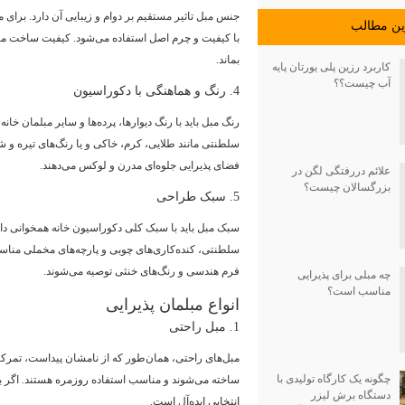
جنس مبل تاثیر مستقیم بر دوام و زیبایی آن دارد. برای 
رين مطالب
با کیفیت و چرم اصل استفاده می‌شود. کیفیت ساخت مب
بماند.
کاربرد رزین پلی یورتان پایه
آب چیست؟؟
4. رنگ و هماهنگی با دکوراسیون
رنگ مبل باید با رنگ دیوارها، پرده‌ها و سایر مبلمان خان
سلطنتی مانند طلایی، کرم، خاکی و یا رنگ‌های تیره و 
فضای پذیرایی جلوه‌ای مدرن و لوکس می‌دهند.
علائم دررفتگی لگن در
بزرگسالان چیست؟
5. سبک طراحی
سبک مبل باید با سبک کلی دکوراسیون خانه همخوانی دا
سلطنتی، کنده‌کاری‌های چوبی و پارچه‌های مخملی مناس
فرم هندسی و رنگ‌های خنثی توصیه می‌شوند.
چه مبلی برای پذیرایی
مناسب است؟
انواع مبلمان پذیرایی
1. مبل راحتی
مبل‌های راحتی، همان‌طور که از نامشان پیداست، تمرکز ب
چگونه یک کارگاه تولیدی با
ساخته می‌شوند و مناسب استفاده روزمره هستند. اگر به 
دستگاه برش لیزر
انتخابی ایده‌آل است.