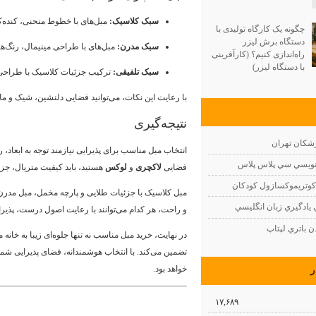
سبک کلاسیک:
مبل‌های با خطوط منحنی، کنده‌ک
چگونه یک کارگاه تولیدی با
دستگاه برش لیزر
سبک مدرن:
مبل‌های با طراحی مینیمال، رنگ‌ه
راه‌اندازی کنیم؟ (کارآفرینی
با دستگاه لیزر)
سبک تلفیقی:
ترکیب جزئیات کلاسیک با طراحی
با رعایت این نکات، می‌توانید فضایی دلنشین، شیک و مان
نتیجه‌گیری
شكان تهران
انتخاب مبل مناسب برای پذیرایی نیازمند توجه به ابعاد
نويسي سي پلاس پلاس
فضایی
لاکچری
و
لوکس
هستید، باید کیفیت متریال، جزئ
وتريموكسازول كودكان
مبل کلاسیک با جزئیات طلایی و پارچه مخمل، مبل مدرن 
يادگيري زبان انگليسي
و راحت، هر کدام می‌توانند با رعایت اصول درست، پذیر
 باتري لپتاپ
در نهایت، خرید مبل مناسب نه تنها جلوه‌ای زیبا به خانه 
تضمین می‌کند. با انتخاب هوشمندانه، فضای پذیرایی شما
خواهد بود.
ر
۱۷,۶۸۹