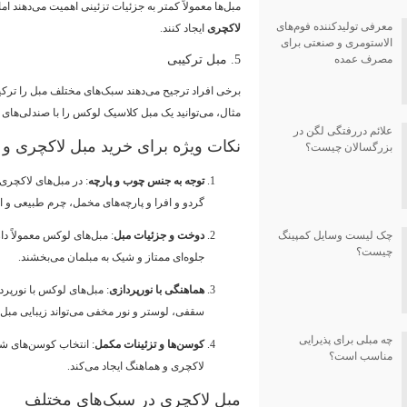
مبل‌ها معمولاً کمتر به جزئیات تزئینی اهمیت می‌دهند ا
معرفی تولیدکننده فوم‌های
لاکچری
ایجاد کنند.
الاستومری و صنعتی برای
5. مبل ترکیبی
مصرف عمده
برخی افراد ترجیح می‌دهند سبک‌های مختلف مبل را ترکیب
مثال، می‌توانید یک مبل کلاسیک لوکس را با صندلی‌های
علائم دررفتگی لگن در
نکات ویژه برای خرید مبل لاکچری و
بزرگسالان چیست؟
توجه به جنس چوب و پارچه
: در مبل‌های لاکچری
گردو و افرا و پارچه‌های مخمل، چرم طبیعی و اب
چک لیست وسایل کمپینگ
دوخت و جزئیات مبل
: مبل‌های لوکس معمولاً د
چیست؟
جلوه‌ای ممتاز و شیک به مبلمان می‌بخشند.
هماهنگی با نورپردازی
: مبل‌های لوکس با نورپرد
سقفی، لوستر و نور مخفی می‌تواند زیبایی مبل ر
چه مبلی برای پذیرایی
کوسن‌ها و تزئینات مکمل
: انتخاب کوسن‌های ش
مناسب است؟
لاکچری و هماهنگ ایجاد می‌کند.
مبل لاکچری در سبک‌های مختلف